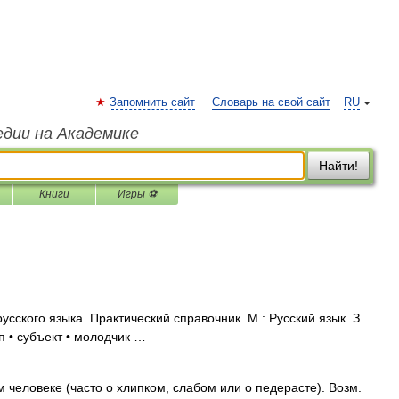
Запомнить сайт
Словарь на свой сайт
RU
едии на Академике
Найти!
Книги
Игры ⚽
сского языка. Практический справочник. М.: Русский язык. З.
ип • субъект • молодчик …
человеке (часто о хлипком, слабом или о педерасте). Возм.