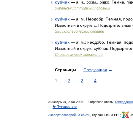
субчик
— а, ч., розм., рідко. Темна, п
8
Український тлумачний словник
субчик
— а; м. Неодобр. Тёмная, подо
9
Известный в округе с. Подозрительный
Энциклопедический словарь
субчик
— а; м.; неодобр. Тёмная, под
10
Известный в округе су/бчик. Подозрите
Словарь многих выражений
Страницы
Следующая
→
1
2
3
4
© Академик, 2000-2026
Обратная связь:
Техподдерж
👣 Путешествия
Экспорт словарей на сайты
, сделанные на PHP,
Jo