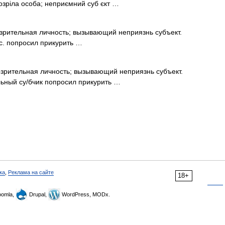
ідозріла особа; неприємний суб єкт …
зрительная личность; вызывающий неприязнь субъект.
 с. попросил прикурить …
озрительная личность; вызывающий неприязнь субъект.
льный су/бчик попросил прикурить …
ка
,
Реклама на сайте
18+
omla,
Drupal,
WordPress, MODx.