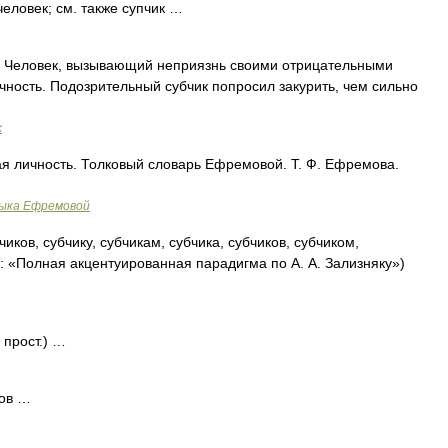
 человек; см. также супчик …
.. Человек, вызывающий неприязнь своими отрицательными
чность. Подозрительный субчик попросил закурить, чем сильно
х
ая личность. Толковый словарь Ефремовой. Т. Ф. Ефремова.
зыка Ефремовой
чиков, субчику, субчикам, субчика, субчиков, субчиком,
к: «Полная акцентуированная парадигма по А. А. Зализняку»)
 прост.) …
ков …