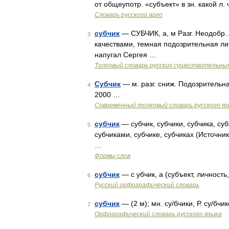
от общеупотр. «субъект» в зн. какой л.
Словарь русского арго
субчик
— СУБЧИК, а, м Разг. Неодобр
3
качествами, темная подозрительная ли
напугал Сергея …
Толковый словарь русских существительны
Субчик
— м. разг. сниж. Подозрительн
4
2000 …
Современный толковый словарь русского я
субчик
— субчик, субчики, субчика, суб
5
субчиками, субчике, субчиках (Источни
…
Формы слов
субчик
— с убчик, а (субъект, личность,
6
Русский орфографический словарь
субчик
— (2 м); мн. су/бчики, Р. су/бчи
7
Орфографический словарь русского языка