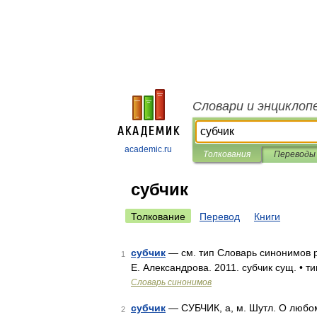
Словари и энциклоп
academic.ru
Толкования
Переводы
субчик
Толкование
Перевод
Книги
субчик
— см. тип Словарь синонимов ру
1
Е. Александрова. 2011. субчик сущ. • т
Словарь синонимов
субчик
— СУБЧИК, а, м. Шутл. О любом 
2